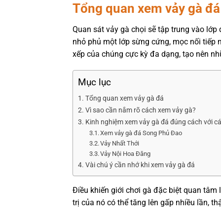
Tổng quan xem vảy gà đá
Quan sát vảy gà chọi sẽ tập trung vào lớ
nhỏ phủ một lớp sừng cứng, mọc nối tiếp n
xếp của chúng cực kỳ đa dạng, tạo nên nhữ
Mục lục
Tổng quan xem vảy gà đá
Vì sao cần nắm rõ cách xem vảy gà?
Kinh nghiệm xem vảy gà đá đúng cách với các
Xem vảy gà đá Song Phủ Đao
Vảy Nhất Thới
Vảy Nội Hoa Đăng
Vài chú ý cần nhớ khi xem vảy gà đá
Điều khiến giới chơi gà đặc biệt quan tâm 
trị của nó có thể tăng lên gấp nhiều lần, thậ