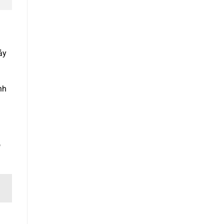
ảy
nh
ó