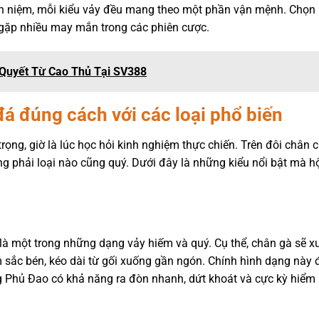
an niệm, mỗi kiểu vảy đều mang theo một phần vận mệnh. Chọn
gặp nhiều may mắn trong các phiên cược.
 Quyết Từ Cao Thủ Tại SV388
á đúng cách với các loại phổ biến
ọng, giờ là lúc học hỏi kinh nghiệm thực chiến. Trên đôi chân 
ng phải loại nào cũng quý. Dưới đây là những kiểu nổi bật mà h
là một trong những dạng vảy hiếm và quý. Cụ thể, chân gà sẽ x
 sắc bén, kéo dài từ gối xuống gần ngón. Chính hình dạng này 
ng Phủ Đao có khả năng ra đòn nhanh, dứt khoát và cực kỳ hiểm