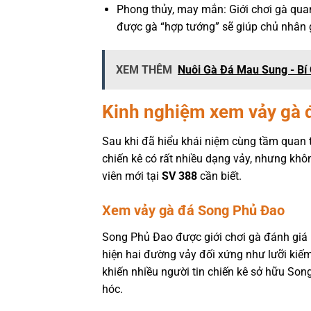
Phong thủy, may mắn: Giới chơi gà qu
được gà “hợp tướng” sẽ giúp chủ nhân 
XEM THÊM
Nuôi Gà Đá Mau Sung - Bí
Kinh nghiệm xem vảy gà đ
Sau khi đã hiểu khái niệm cùng tầm quan tr
chiến kê có rất nhiều dạng vảy, nhưng khô
viên mới tại
SV 388
cần biết.
Xem vảy gà đá Song Phủ Đao
Song Phủ Đao được giới chơi gà đánh giá 
hiện hai đường vảy đối xứng như lưỡi kiếm
khiến nhiều người tin chiến kê sở hữu So
hóc.