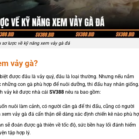
 sơ lược về kỹ năng xem vảy gà đá
em vảy gà?
biệt được đâu là vảy quý, đâu là loại thường. Nhưng nếu nắm
c những con gà phù hợp để nuôi dưỡng, thi đấu hay nhân giống
nh vảy kê được nhà cái
SV388
nêu ra bao gồm:
ốn nuôi làm cảnh, có người cần gà để thi đấu, cũng có người
ần xem vảy gà đá cẩn thận dễ dàng xác định chiến kê nào phù hợ
n sẽ đoán được gà thiên về tốc độ, sức bền hay lối đánh hiểm
ện tập hợp lý.