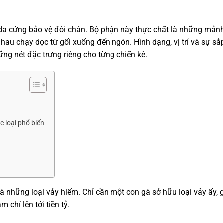
p da cứng bảo vệ đôi chân. Bộ phận này thực chất là những mản
hau chạy dọc từ gối xuống đến ngón. Hình dạng, vị trí và sự sắ
ng nét đặc trưng riêng cho từng chiến kê.
 loại phổ biến
là những loại vảy hiếm. Chỉ cần một con gà sở hữu loại vảy ấy, 
m chí lên tới tiền tỷ.