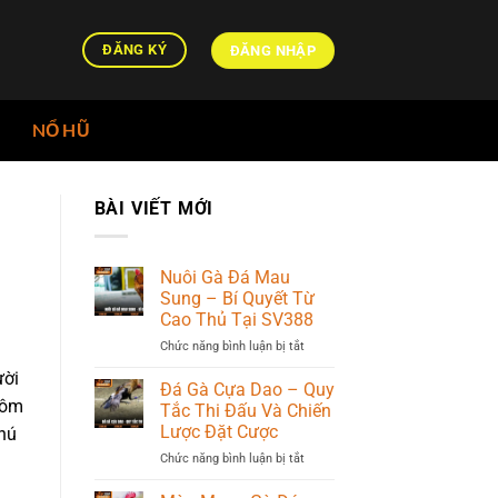
ĐĂNG KÝ
ĐĂNG NHẬP
NỔ HŨ
BÀI VIẾT MỚI
Nuôi Gà Đá Mau
Sung – Bí Quyết Từ
Cao Thủ Tại SV388
Chức năng bình luận bị tắt
ở
Nuôi
ười
Gà
Đá Gà Cựa Dao – Quy
Đá
hôm
Tắc Thi Đấu Và Chiến
Mau
Lược Đặt Cược
chú
Sung
Chức năng bình luận bị tắt
ở
–
Đá
Bí
Gà
Quyết