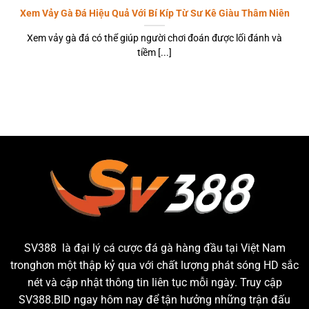
Xem Vảy Gà Đá Hiệu Quả Với Bí Kíp Từ Sư Kê Giàu Thâm Niên
Xem vảy gà đá có thể giúp người chơi đoán được lối đánh và
tiềm [...]
SV388 là đại lý cá cược đá gà hàng đầu tại Việt Nam
tronghơn một thập kỷ qua với chất lượng phát sóng HD sắc
nét và cập nhật thông tin liên tục mỗi ngày. Truy cập
SV388.BID ngay hôm nay để tận hưởng những trận đấu