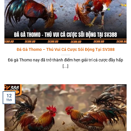
Đá Gà Thomo – Thú Vui Cá Cược Sôi Động Tại SV388
Đá gà Thomo nay đã trở thành điểm hẹn giải trí cá cược đầy hấp
[...]
12
Th9