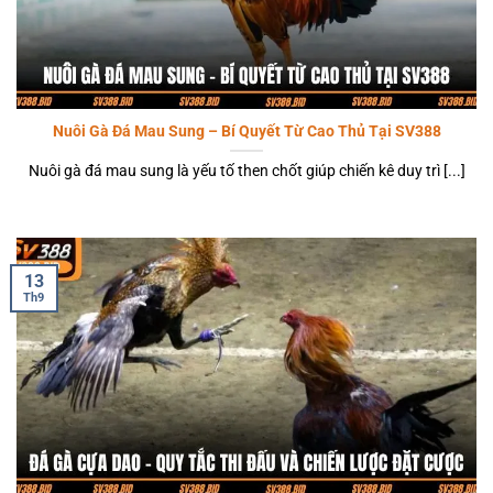
Nuôi Gà Đá Mau Sung – Bí Quyết Từ Cao Thủ Tại SV388
Nuôi gà đá mau sung là yếu tố then chốt giúp chiến kê duy trì [...]
13
Th9