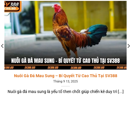
Nuôi Gà Đá Mau Sung – Bí Quyết Từ Cao Thủ Tại SV388
Tháng 9 13, 2025
Nuôi gà đá mau sung là yếu tố then chốt giúp chiến kê duy trì [...]