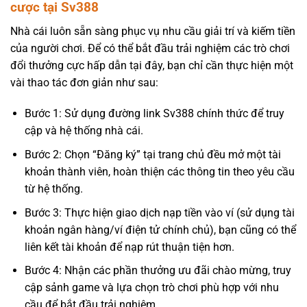
cược tại Sv388
Nhà cái luôn sẵn sàng phục vụ nhu cầu giải trí và kiếm tiền
của người chơi. Để có thể bắt đầu trải nghiệm các trò chơi
đổi thưởng cực hấp dẫn tại đây, bạn chỉ cần thực hiện một
vài thao tác đơn giản như sau:
Bước 1: Sử dụng đường link Sv388 chính thức để truy
cập và hệ thống nhà cái.
Bước 2: Chọn “Đăng ký” tại trang chủ đều mở một tài
khoản thành viên, hoàn thiện các thông tin theo yêu cầu
từ hệ thống.
Bước 3: Thực hiện giao dịch nạp tiền vào ví (sử dụng tài
khoản ngân hàng/ví điện tử chính chủ), bạn cũng có thể
liên kết tài khoản để nạp rút thuận tiện hơn.
Bước 4: Nhận các phần thưởng ưu đãi chào mừng, truy
cập sảnh game và lựa chọn trò chơi phù hợp với nhu
cầu để bắt đầu trải nghiệm.