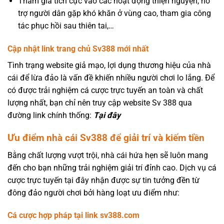
Tham gia tích cực vào các hoạt động thiện nguyện, hỗ
trợ người dân gặp khó khăn ở vùng cao, tham gia công
tác phục hồi sau thiên tai,…
Cập nhật link trang chủ Sv388 mới nhất
Tình trạng website giả mạo, lợi dụng thương hiệu của nhà
cái để lừa đảo là vấn đề khiến nhiều người chơi lo lắng. Để
có được trải nghiệm cá cược trực tuyến an toàn và chất
lượng nhất, bạn chỉ nên truy cập website Sv 388 qua
đường link chính thống:
Tại đây
Ưu điểm nhà cái Sv388 để giải trí và kiếm tiền
Bằng chất lượng vượt trội, nhà cái hứa hẹn sẽ luôn mang
đến cho bạn những trải nghiệm giải trí đỉnh cao. Dịch vụ cá
cược trực tuyến tại đây nhận được sự tin tưởng đền từ
đông đảo người chơi bởi hàng loạt ưu điểm như:
Cá cược hợp pháp tại link sv388.com