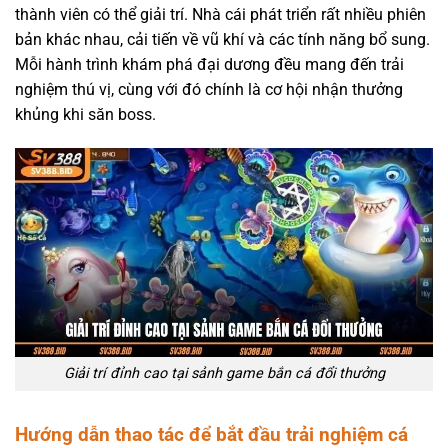
thành viên có thể giải trí. Nhà cái phát triển rất nhiều phiên
bản khác nhau, cải tiến về vũ khí và các tính năng bổ sung.
Mỗi hành trình khám phá đại dương đều mang đến trải
nghiệm thú vị, cùng với đó chính là cơ hội nhận thưởng
khủng khi săn boss.
Giải trí đỉnh cao tại sảnh game bắn cá đổi thưởng
Hướng dẫn thao tác để bắt đầu trải nghiệm cá