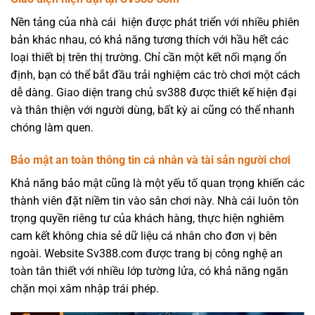
Nền tảng của nhà cái hiện được phát triển với nhiều phiên
bản khác nhau, có khả năng tương thích với hầu hết các
loại thiết bị trên thị trường. Chỉ cần một kết nối mạng ổn
định, bạn có thể bắt đầu trải nghiệm các trò chơi một cách
dễ dàng. Giao diện trang chủ sv388 được thiết kế hiện đại
và thân thiện với người dùng, bất kỳ ai cũng có thể nhanh
chóng làm quen.
Bảo mật an toàn thông tin cá nhân và tài sản người chơi
Khả năng bảo mật cũng là một yếu tố quan trọng khiến các
thành viên đặt niềm tin vào sân chơi này. Nhà cái luôn tôn
trọng quyền riêng tư của khách hàng, thực hiện nghiêm
cam kết không chia sẻ dữ liệu cá nhân cho đơn vị bên
ngoài. Website Sv388.com được trang bị công nghệ an
toàn tân thiết với nhiều lớp tường lửa, có khả năng ngăn
chặn mọi xâm nhập trái phép.