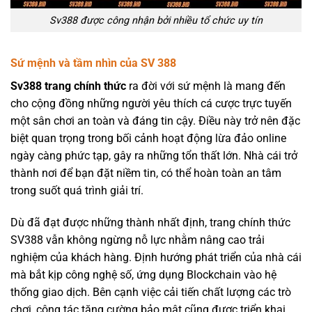
Sv388 được công nhận bởi nhiều tổ chức uy tín
Sứ mệnh và tầm nhìn của SV 388
Sv388 trang chính thức
ra đời với sứ mệnh là mang đến
cho cộng đồng những người yêu thích cá cược trực tuyến
một sân chơi an toàn và đáng tin cậy. Điều này trở nên đặc
biệt quan trọng trong bối cảnh hoạt động lừa đảo online
ngày càng phức tạp, gây ra những tổn thất lớn. Nhà cái trở
thành nơi để bạn đặt niềm tin, có thể hoàn toàn an tâm
trong suốt quá trình giải trí.
Dù đã đạt được những thành nhất định, trang chính thức
SV388 vẫn không ngừng nỗ lực nhằm nâng cao trải
nghiệm của khách hàng. Định hướng phát triển của nhà cái
mà bắt kịp công nghệ số, ứng dụng Blockchain vào hệ
thống giao dịch. Bên cạnh việc cải tiến chất lượng các trò
chơi, công tác tăng cường bảo mật cũng được triển khai