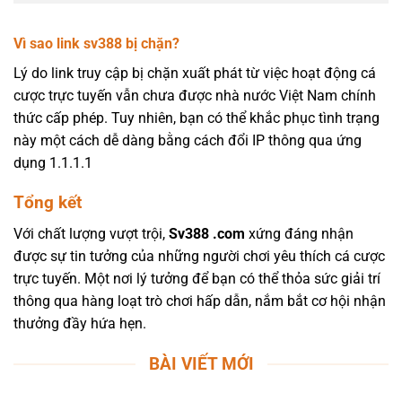
Vì sao link sv388 bị chặn?
Lý do link truy cập bị chặn xuất phát từ việc hoạt động cá
cược trực tuyến vẫn chưa được nhà nước Việt Nam chính
thức cấp phép. Tuy nhiên, bạn có thể khắc phục tình trạng
này một cách dễ dàng bằng cách đổi IP thông qua ứng
dụng 1.1.1.1
Tổng kết
Với chất lượng vượt trội,
Sv388 .com
xứng đáng nhận
được sự tin tưởng của những người chơi yêu thích cá cược
trực tuyến. Một nơi lý tưởng để bạn có thể thỏa sức giải trí
thông qua hàng loạt trò chơi hấp dẫn, nắm bắt cơ hội nhận
thưởng đầy hứa hẹn.
BÀI VIẾT MỚI