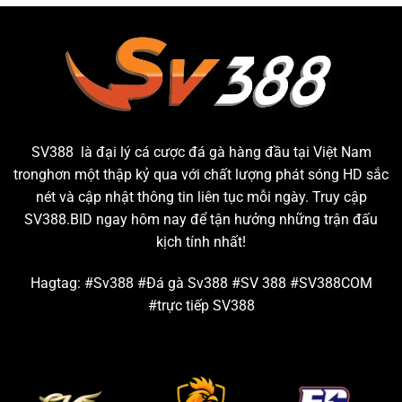
SV388 là đại lý cá cược đá gà hàng đầu tại Việt Nam
tronghơn một thập kỷ qua với chất lượng phát sóng HD sắc
nét và cập nhật thông tin liên tục mỗi ngày. Truy cập
SV388.BID ngay hôm nay để tận hưởng những trận đấu
kịch tính nhất!
Hagtag: #Sv388 #Đá gà Sv388 #SV 388 #SV388COM
#trực tiếp SV388