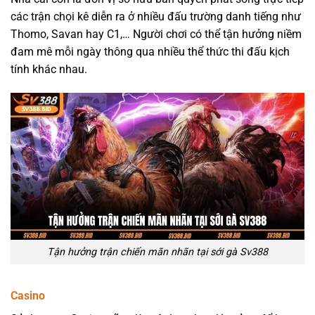
các trận chọi kê diễn ra ở nhiều đấu trường danh tiếng như
Thomo, Savan hay C1,… Người chơi có thể tận hưởng niềm
đam mê mỗi ngày thông qua nhiều thể thức thi đấu kịch
tính khác nhau.
Tận hưởng trận chiến mãn nhãn tại sới gà Sv388
Casino