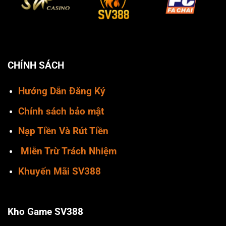
CHÍNH SÁCH
Hướng Dẫn Đăng Ký
Chính sách bảo mật
Nạp Tiền Và Rút Tiền
Miễn Trừ Trách Nhiệm
Khuyến Mãi SV388
Kho Game SV388