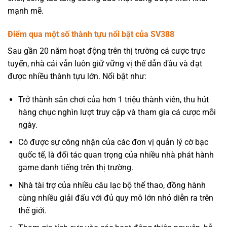
mạnh mẽ.
Điểm qua một số thành tựu nổi bật của SV388
Sau gần 20 năm hoạt động trên thị trường cá cược trực
tuyến, nhà cái vẫn luôn giữ vững vị thế dẫn đầu và đạt
được nhiều thành tựu lớn. Nổi bật như:
Trở thành sân chơi của hơn 1 triệu thành viên, thu hút
hàng chục nghìn lượt truy cập và tham gia cá cược mỗi
ngày.
Có được sự công nhận của các đơn vị quản lý cờ bạc
quốc tế, là đối tác quan trọng của nhiều nhà phát hành
game danh tiếng trên thị trường.
Nhà tài trợ của nhiều câu lạc bộ thể thao, đồng hành
cùng nhiều giải đấu với đủ quy mô lớn nhỏ diễn ra trên
thế giới.