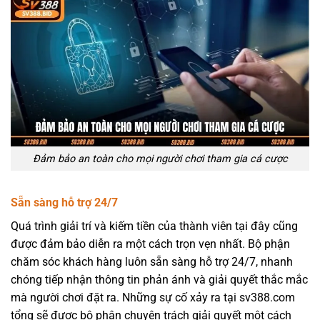
Đảm bảo an toàn cho mọi người chơi tham gia cá cược
Sẵn sàng hỗ trợ 24/7
Quá trình giải trí và kiếm tiền của thành viên tại đây cũng
được đảm bảo diễn ra một cách trọn vẹn nhất. Bộ phận
chăm sóc khách hàng luôn sẵn sàng hỗ trợ 24/7, nhanh
chóng tiếp nhận thông tin phản ánh và giải quyết thắc mắc
mà người chơi đặt ra. Những sự cố xảy ra tại sv388.com
tổng sẽ được bộ phận chuyên trách giải quyết một cách