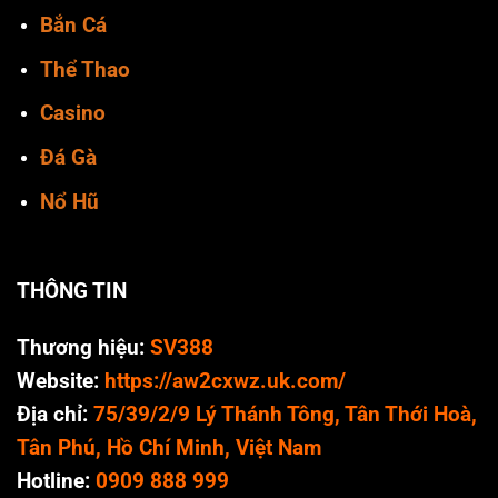
Bắn Cá
Thể Thao
Casino
Đá Gà
Nổ Hũ
THÔNG TIN
Thương hiệu:
SV388
Website:
https://aw2cxwz.uk.com/
Địa chỉ:
75/39/2/9 Lý Thánh Tông, Tân Thới Hoà,
Tân Phú, Hồ Chí Minh, Việt Nam
Hotline:
0909 888 999