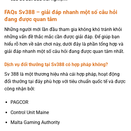
FAQs Sv388 – giải đáp nhanh một số câu hỏi
đang được quan tâm
Những người mới lần đầu tham gia không khó tránh khỏi
những vấn đề thắc mắc cần được giải đáp. Để giúp bạn
hiểu rõ hơn về sân chơi này, dưới đây là phần tổng hợp và
giải đáp nhanh một số câu hỏi đang được quan tâm nhất.
Dịch vụ đổi thưởng tại Sv388 có hợp pháp không?
Sv 388 là một thương hiệu nhà cái hợp pháp, hoạt động
đổi thưởng tại đây phù hợp với tiêu chuẩn quốc tế và được
công nhận bởi:
PAGCOR
Control Unit Maine
Malta Gaming Authority