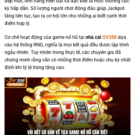
đẹp mắt, tính năng hiện đại và đặc biệt là mức thưởng cực
kỳ hấp dẫn. Số lượng người chơi đông đảo giúp Jackpot
tăng liên tục, tạo ra cơ hội lớn cho những ai biết canh thời
điểm hợp lý.
Cơ chế hoạt động của game nổ hũ tại
nhà cái
SV388
dựa
vào hệ thống RNG, nghĩa là mọi kết quả đều được lập trình
ngẫu nhiên. Tuy nhiên trong thực tế, các chuyên gia đã
chứng minh rằng vẫn có những thời điểm hoặc chu kỳ nhất
định khi tỷ lệ trúng tăng cao.