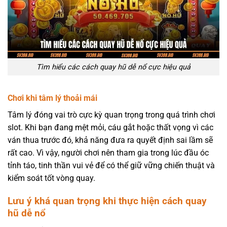
Tìm hiểu các cách quay hũ dễ nổ cực hiệu quả
Chơi khi tâm lý thoải mái
Tâm lý đóng vai trò cực kỳ quan trọng trong quá trình chơi
slot. Khi bạn đang mệt mỏi, cáu gắt hoặc thất vọng vì các
ván thua trước đó, khả năng đưa ra quyết định sai lầm sẽ
rất cao. Vì vậy, người chơi nên tham gia trong lúc đầu óc
tỉnh táo, tinh thần vui vẻ để có thể giữ vững chiến thuật và
kiểm soát tốt vòng quay.
Lưu ý khá quan trọng khi thực hiện cách quay
hũ dễ nổ