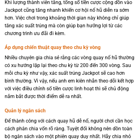
Khi lượng thành viên tăng, tổng số tiền cược cộng dồn vào
Jackpot cũng tăng nhanh khiến cơ hội nổ hũ diễn ra sớm
hơn. Việc chơi trong khoảng thời gian này không chỉ giúp
tăng xác suất trúng mà còn giúp bạn hưởng lợi từ các
chương trình ưu đãi đi kèm.
Áp dụng chiến thuật quay theo chu kỳ vòng
Nhiều chuyên gia chia sẻ rằng các vòng quay nổ hũ thường
có xu hướng lặp lại theo chu kỳ từ 200 đến 300 vòng. Sau
mỗi chu kỳ như vậy, xác suất trúng Jackpot sẽ cao hơn
bình thường. Vì vậy, nếu anh em kiên nhẫn theo dõi kết hợp
với việc điều chỉnh số tiền cược linh hoạt thì sẽ chủ động
nắm bắt được thời điểm dễ ra nhất.
Quản lý ngân sách
Để thành công với cách quay hũ dễ nổ, người chơi cần học
cách phân chia vốn rõ ràng. Tuyệt đối không nên dồn toàn
bộ ngân sách vào một phiên quay duy nhất. Hãy chia nhỏ