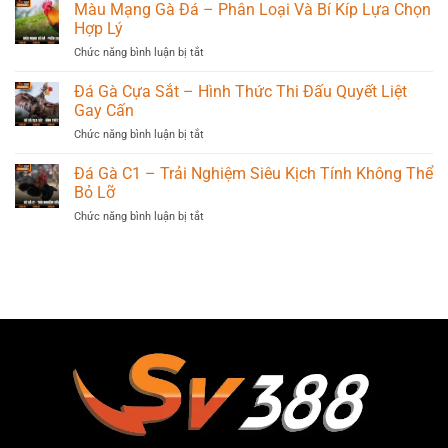
Gà
Màu Mạng Gà Đá – Phân Loại Và Bí Kíp Lựa Chọn
Bí
Cựa
Quyết
Hợp Lý
Dao
Từ
Chức năng bình luận bị tắt
ở
–
Cao
Màu
Quy
Thủ
Mạng
Đá Gà Cựa Sắt – Hình Thức Thi Đấu Quyết Liệt
Tắc
Tại
Gà
Thi
Gay Cấn
SV388
Đá
Đấu
Chức năng bình luận bị tắt
ở
–
Và
Đá
Phân
Chiến
Gà
Đá Gà C1 – Trải Nghiệm Siêu Kịch Tính Không Thể
Loại
Lược
Cựa
Và
Bỏ Lỡ
Đặt
Sắt
Bí
Cược
Chức năng bình luận bị tắt
ở
–
Kíp
Đá
Hình
Lựa
Gà
Thức
Chọn
C1
Thi
Hợp
–
Đấu
Lý
Trải
Quyết
Nghiệm
Liệt
Siêu
Gay
Kịch
Cấn
Tính
Không
Thể
Bỏ
Lỡ