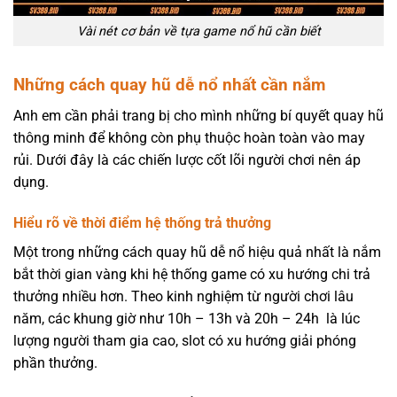
Vài nét cơ bản về tựa game nổ hũ cần biết
Những cách quay hũ dễ nổ nhất cần nắm
Anh em cần phải trang bị cho mình những bí quyết quay hũ
thông minh để không còn phụ thuộc hoàn toàn vào may
rủi. Dưới đây là các chiến lược cốt lõi người chơi nên áp
dụng.
Hiểu rõ về thời điểm hệ thống trả thưởng
Một trong những cách quay hũ dễ nổ hiệu quả nhất là nắm
bắt thời gian vàng khi hệ thống game có xu hướng chi trả
thưởng nhiều hơn. Theo kinh nghiệm từ người chơi lâu
năm, các khung giờ như 10h – 13h và 20h – 24h là lúc
lượng người tham gia cao, slot có xu hướng giải phóng
phần thưởng.